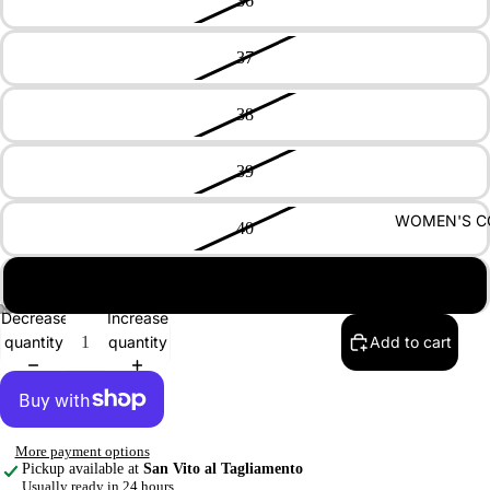
36
37
38
39
WOMEN'S C
40
41
Decrease
Increase
quantity
quantity
Add to cart
More payment options
Pickup available at
San Vito al Tagliamento
Usually ready in 24 hours