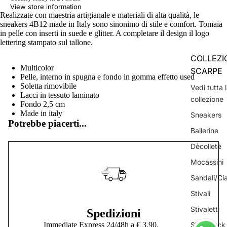
View store information
Realizzate con maestria artigianale e materiali di alta qualità, le
sneakers 4B12 made in Italy sono sinonimo di stile e comfort. Tomaia
in pelle con inserti in suede e glitter. A completare il design il logo
lettering stampato sul tallone.
COLLEZI
Multicolor
SCARPE
Pelle, interno in spugna e fondo in gomma effetto used
Soletta rimovibile
Vedi tutta 
Lacci in tessuto laminato
collezione
Fondo 2,5 cm
Made in italy
Sneakers
Potrebbe piacerti...
Ballerine
Dècolletè
Mocassini
Sandali/Ci
Stivali
Stivaletti
Spedizioni
Immediate Express 24/48h a € 3,90.
Sling Back