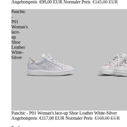
Angebotspreis
€99,00 EUR
Normaler Preis
€145,00 EUR
Panchic
-
P01
Woman's
lace-
up
Shoe
Leather
White-
Silver
Sale
Panchic - P01 Woman's lace-up Shoe Leather White-Silver
Angebotspreis
€117,00 EUR
Normaler Preis
€168,00 EUR